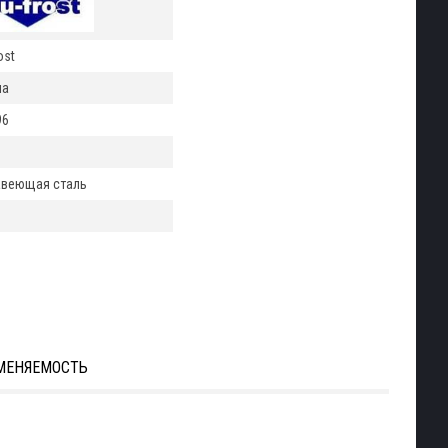
ost
ша
96
веющая сталь
м
МЕНЯЕМОСТЬ