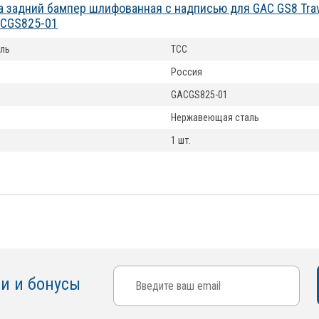
а задний бампер шлифованная с надписью для GAC GS8 Trave
ACGS825-01
ль
ТСС
Россия
GACGS825-01
Нержавеющая сталь
1 шт.
ки и бонусы