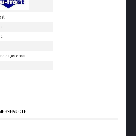
ost
ша
92
веющая сталь
м
МЕНЯЕМОСТЬ