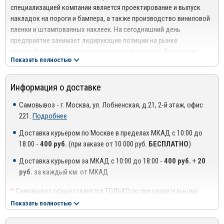
нержавеющей стали в сочитании матовой и хромированной
специализацией компании является проектирование и выпуск
поверхности
накладок на пороги и бампера, а также производство виниловой
пленки и штампованных наклеек. На сегодняшний день
Место установки:
Накладка устанавливаются на задний
предприятие занимает лидирующие позиции на рынке
бампер. Рекомендованная температура при установке +4
автомобильных аксессуаров и принадлежностей. Благодаря
градусов +45 градусов
Показать полностью
постоянному мониторингу и желанию удовлетворить любые
Инструкция по установке расположена на упаковке
потребности потенциальных клиентов, компания «Alu-Frost»
представляет накладки на пороги в широком ассортименте
Информация о доставке
Повышенная устойчивость к ударным нагрузкам, а также
практически для всех марок автомобилей.
механическим повреждениям;
Самовывоз - г. Москва, ул. Лобненская, д.21, 2-й этаж, офис
Производственные мощности предприятия включают 3
221.
Подробнее
Имеют привлекательный внешний вид и сохраняют его в
независимых технологических линий для изготовления:
течение продолжительного времени;
Доставка курьером по Москве в пределах МКАД с 10:00 до
Деталей и аксессуаров из нержавеющей стали, устойчивой к
18:00 -
400 руб.
(при заказе от 10 000 руб.
БЕСПЛАТНО
)
Оправдывают свое присутствие в сложных климатических
воздействию кислот;
условиях, в особенности в зимнее время;
Доставка курьером за МКАД с 10:00 до 18:00 -
400 руб.
+
20
Запчастей из анодированного алюминиевого сплава,
руб.
за каждый км. от МКАД
Продолжительный период службы.
отличающегося повышенным уровнем прочности;
*
Самовывоз осуществляется ТОЛЬКО по предварительному
Наклеек из виниловой пленки.
согласованию с менеджером!
Показать полностью
**
Доставка осуществляется до подъезда, либо до ближайшего
Вся продукция компании имеют соответствующие сертификаты