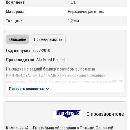
Комплект
1 шт.
Материал
Нержавеющая сталь
Толщина
1,2 мм
Описание
Применяемость
Год выпуска:
2007-2010
Производство:
Alu-Frost Poland
Накладка на задний бампер с загибом выполнена
ИНДИВИДУАЛЬНО для БМВ Х3 из высоколегированной
нержавеющей стали от Германского производителя марки KRUPP
Показать полностью
Толщина металла:
1,2 мм
Комплект:
1 шт.
Крепление:
Полиуретановый, влагостойкий двусторонний скотч
О производителе
В комплект накладок входит:
Накладка на задний бампер с
загибом,для надежной защиты выполненна из двух листов
Компания «Alu-Frost» была образована в Польше. Основной