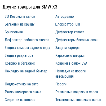
Простота и оперативность монтажа;
Другие товары для BMW X3
На накладки наносится графическое изображение методом
3D Коврики в салон
Автоодеяло
шлифования, что гарантирует четкость рисунка и
привлекательность продукции.
Багажник на крышу
Блокиратор КПП
Брызговики
Дефлектор капота
Дефлектор лобового стекла
Дефлекторы боковых окон
Защита камеры заднего вида
Защита картера
Защита радиатора
Каркасные шторки
Коврики в багажник
Коврики в салон EVA
Накладки на задний бампер
Накладки на пороги
автомобиля
Подлокотники на авто
Пороги
Рамки номерного знака
Резиновые коврики в салон
Секретки на колеса
Текстильные коврики в салон