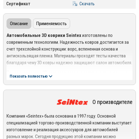
Сертификат
Скачать
Описание
Применяемость
Автомобильные 3D коврики Seintex
изготовлены по
современным технологиям. Надежность ковров достигается за
счет трехслойной конструкции: ворс, вспененная основа и
антискользящая пленка. Материалы проходят тесты качества
благодаря чему 3D ковры надежно защищают салон автомобиля.
При производстве 3D ковриков используются индивидуальные
Показать полностью
лекала для конкретной марки и модели автомобиля. 3D коврики
идеально повторяют контуры салона в отличие от китайских
аналогов.
О производителе
На водительском коврике располежен специальный подпятник,
который позволяет долго не протираться ковру.
Коврики 3D
Компания «Seintex» была основана в 1997 году. Основной
Seintex
не требуют специального ухода, достаточно мыть при
специализацией торгово-производственной компании выступает
уборке автомобиля
изготовление и реализация аксессуаров для автомобилей
Ворсовые 3D коврики в салон Seintex имеют оригинальные
разных марок. Сегодня продукцию этой компании можно