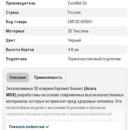
Производитель
EuroMat 3d
Страна
Россия
Код товара
EMC3D-000001
Материал
3D Текстиль
Цвет
Черный
Высота бортов
4-8 см
Подпятник
Термопластиковый подпятник
Описание
Применяемость
Эксклюзивные 3D коврики Евромат Бизнес
(Acura
MDX)
разработаны на основе современных высококачественных
материалов, которые не приносят вред здоровью человека. Эти
пятислойные модели с высокими бортиками и прочным
термопластиковым подпятником отличаются невероятной
износостойкостью, они обеспечивают несравненный комфорт.
Каждый коврик выполнен по индивидуальным лекалам, что
Показать полностью