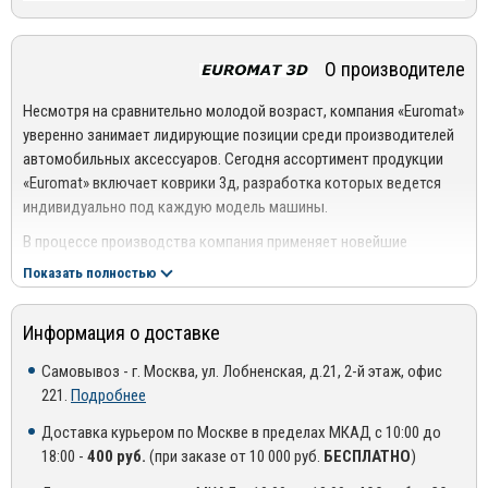
обеспечивает превосходное сцепление с полом. Все изделия
Евромат Бизнес обладают замечательными термо-, гидро- и
звукоизоляционными свойствами. Соединение текстильных и
О производителе
полиуретановых компонентов позволяют их использовать в
автомобиле круглый год.
Несмотря на сравнительно молодой возраст, компания «Euromat»
уверенно занимает лидирующие позиции среди производителей
Инновационная продукция компании восхищает высокими
автомобильных аксессуаров. Сегодня ассортимент продукции
эксплуатационными параметрами, среди которых стоит
«Euromat» включает коврики 3д, разработка которых ведется
отметить чрезвычайную жесткость бортов изделий. Такая
индивидуально под каждую модель машины.
конструкция ковриков позволяет исключить проникновение
В процессе производства компания применяет новейшие
влаги в салон автомобиля.
технологические решения и современное оборудование. Это
Показать полностью
Коврики имеют пятислойную структуру и специальное
позволяет производителю предлагать продукцию высокого
покрытие, благодаря которому они надежно фиксируются к
качества, которая отвечает стандартам международного
Информация о доставке
полу, не перемещаясь в процессе передвижения. Высокие
образца. Благодаря этому коврики «Euromat» обладают
противоскользящие качества сохраняются даже при
стабильными эксплуатационными характеристиками, а также
Самовывоз - г. Москва, ул. Лобненская, д.21, 2-й этаж, офис
длительной эксплуатации ковриков.
способствуют поддержанию салона автомобиля в надлежащем
221.
Подробнее
состоянии.
За счет многослойной структуры изделия обеспечивают
Доставка курьером по Москве в пределах МКАД с 10:00 до
великолепную теплоизоляцию и звуконепроницаемость.
В компании постоянно ведутся маркетинговые исследования и
18:00 -
400 руб.
(при заказе от 10 000 руб.
БЕСПЛАТНО
)
Продукция компании способствует повышению комфорта
внедряются новые технологии. Это позволяет производителю