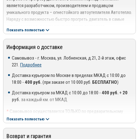
является разработчиком, производителем и продавцом
уникального продукта – огнестойкого автоутеплителя Автотепло.
Наряду с возможностью быстро прогреть двигатель в самые
суровые холода, данное решение также позволяет
Показать полностью
автолюбителям сократить расход топлива и получить очевидную
экономию.
Информация о доставке
В связи с тем, что автовладельцы практически во всех регионах
страны постоянно сталкиваются с проблемой запуска мотора в
Самовывоз - г. Москва, ул. Лобненская, д.21, 2-й этаж, офис
холодное время, инженеры компании разработали универсальное
221.
Подробнее
«одеяло» для двигателя. Многолетние исследования и испытания
Доставка курьером по Москве в пределах МКАД с 10:00 до
в данном направлении дали колоссальные результаты. Им
18:00 -
400 руб.
(при заказе от 10 000 руб.
БЕСПЛАТНО
)
удалось создать продукт, которому на сегодняшний день нет
аналогов в мире.
Доставка курьером за МКАД с 10:00 до 18:00 -
400 руб.
+
20
руб.
за каждый км. от МКАД
История успеха компании «Автотепло»
В 2004 году компания создает кардинально новое решение среди
*
Самовывоз осуществляется ТОЛЬКО по предварительному
автоаксессуаров – утеплитель «Автотепло». Уже в следующем
согласованию с менеджером!
Показать полностью
году торговая марка получает патент на свое ноу-хау, а также
**
Доставка осуществляется до подъезда, либо до ближайшего
запускает проект по созданию собственных производственных
места, где можно припарковать автомобиль (шлагбаум,
Возврат и гарантия
мощностей. Предприятие начинает изготавливать универсальный
проходная ТЦ или БЦ).