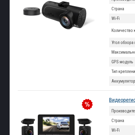
Страна
Wi-Fi
Количество 
Угол обзора
Максимально
GPS модуль
Тип креплени
Аккумулятор
Видеорегис
Производите
Страна
Wi-Fi