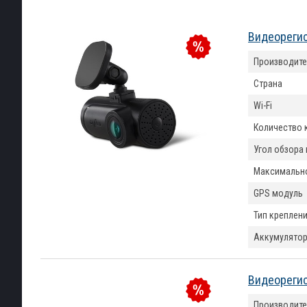
Видеорегис
Производите
Страна
Wi-Fi
Количество 
Угол обзора
Максимально
GPS модуль
Тип креплени
Аккумулятор
Видеорегис
Производите