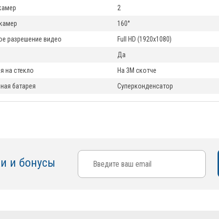
камер
2
 камер
160°
е разрешение видео
Full HD (1920x1080)
Да
я на стекло
На 3М скотче
ная батарея
Суперконденсатор
ки и бонусы