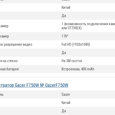
Китай
Да
1 (возможность подключения кам
камер
или CF730EX)
 камер
170°
е разрешение видео
Full HD (1920x1080)
Да
я на стекло
На 3М скотче
ная батарея
Встроенная, 400 mAh
тратор Gazer F750W № GazerF750W
ль
Gazer
Китай
Да