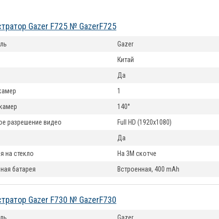
тратор Gazer F725 № GazerF725
ль
Gazer
Китай
Да
камер
1
 камер
140°
е разрешение видео
Full HD (1920x1080)
Да
я на стекло
На 3М скотче
ная батарея
Встроенная, 400 mAh
тратор Gazer F730 № GazerF730
ль
Gazer