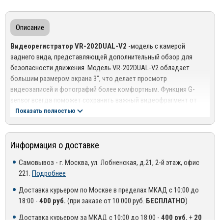
Описание
Видеорегистратор VR-202DUAL-V2
-модель с камерой
заднего вида, представляющей дополнительный обзор для
безопасности движения. Модель VR-202DUAL-V2 обладает
большим размером экрана 3", что делает просмотр
видеозаписей и фотографий более комфортным. Функция G-
sensor всегда поможет сохранить важный видеофрагмент от
перезаписи.
Показать полностью
Процессор: JR3291
Информация о доставке
Матрица: GC1054
Самовывоз - г. Москва, ул. Лобненская, д.21, 2-й этаж, офис
Разрешение записи: Full HD1920x1080 + VGA 640x480
221.
Подробнее
Угол обзора: 140°+ 90°
Доставка курьером по Москве в пределах МКАД с 10:00 до
Аккумулятор mAh: 200 mAh
18:00 -
400 руб.
(при заказе от 10 000 руб.
БЕСПЛАТНО
)
Размер экрана: 3,0"
Доставка курьером за МКАД с 10:00 до 18:00 -
400 руб.
+
20