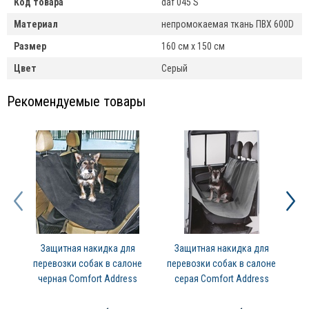
Код товара
daf 045 S
Материал
непромокаемая ткань ПВХ 600D
Размер
160 см х 150 см
Цвет
Серый
Рекомендуемые товары
Защитная накидка для
Защитная накидка для
перевозки собак в салоне
перевозки собак в салоне
пе
черная Comfort Address
серая Comfort Address