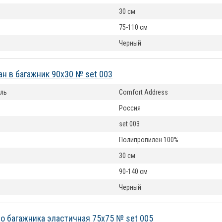
30 см
75-110 см
Черный
ан в багажник 90х30 № set 003
ль
Comfort Address
Россия
set 003
Полипропилен 100%
30 см
90-140 см
Черный
но багажника эластичная 75х75 № set 005