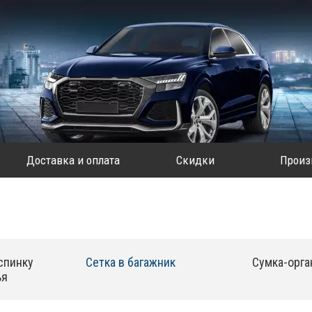
Доставка и оплата
Скидки
Произ
спинку
Сетка в багажник
Сумка-орга
ья