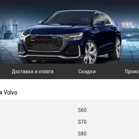
Доставка и оплата
Скидки
Произ
я Volvo
S60
S70
S80