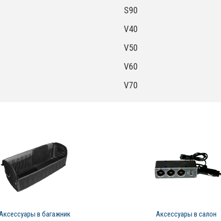
S90
V40
V50
V60
V70
Аксессуары в багажник
Аксессуары в салон