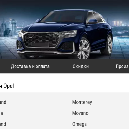
Доставка и оплата
Скидки
Произ
я Opel
and
Monterey
ra
Movano
and
Omega