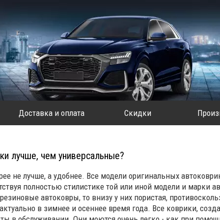
Доставка и оплата
Скидки
Произ
ки лучше, чем универсальные?
рее не лучше, а удобнее. Все модели оригинальных автоковри
етствуя полностью стилистике той или иной модели и марки 
резиновые автоковры, то внизу у них пористая, противосколь
о актуально в зимнее и осеннее время года. Все коврики, со
ы в обслуживании. Они моются очень легко - как при помощи