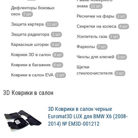
знака
12 шт
Дефлекторы боковых
окон
7 шт
Реснички на фары
1 шт
Защита картера
11 шт
Секретки на колеса
4 шт
Защита радиатора
1 шт
Усилитель газа
1 шт
Каркасные шторки
3 шт
Фаркопы
7 шт
Коврики 3D в салон
8 шт
Чехлы для ключей
3 шт
Коврики в багажник
6 шт
Щетки
стеклоочистителя
2 шт
Коврики в салон EVA
1 шт
3D Коврики в салон
3D Коврики в салон черные
Euromat3D LUX для BMW X6 (2008-
2014) № EM3D-001212