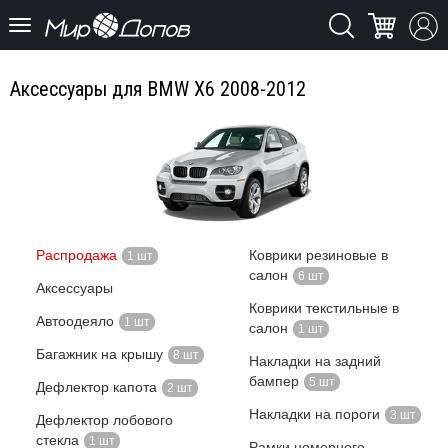
Аксессуары для BMW X6 2008-2012
Распродажа
Коврики резиновые в
1 шт
салон
6 шт
Аксессуары
Коврики текстильные в
Автоодеяло
1 шт
салон
1 шт
Багажник на крышу
8 шт
Накладки на задний
бампер
5 шт
Дефлектор капота
2 шт
Накладки на пороги
3 шт
Дефлектор лобового
стекла
1 шт
Рамки номерного