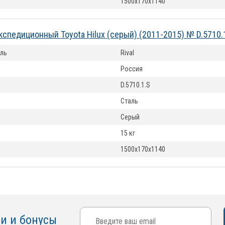
1500х170х1140
кспедиционный Toyota Hilux (серый) (2011-2015) № D.5710.
ль
Rival
Россия
D.5710.1.S
Сталь
Серый
15 кг
1500х170х1140
ки и бонусы