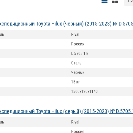
кспедиционный Toyota Hilux (черный) (2015-2023) № D.5705
ль
Rival
Россия
D.5705.1.B
Сталь
Чёрный
15 кг
1500х180х1140
кспедиционный Toyota Hilux (серый) (2015-2023) № D.5705.
ль
Rival
Россия