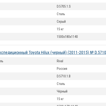
D.5705.1.S
Сталь
Серый
15 кг
1500х180х1140
кспедиционный Toyota Hilux (черный) (2011-2015) № D.5710
ль
Rival
Россия
D.5710.1.B
Сталь
Чёрный
15 кг