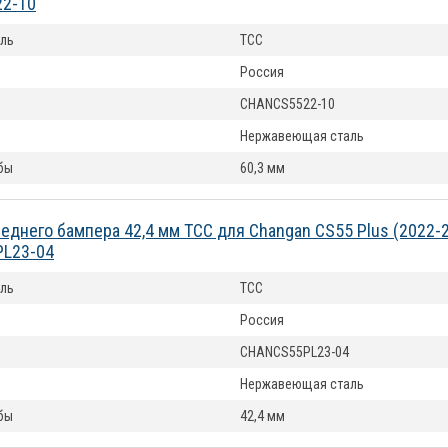
2-10
ль
ТСС
Россия
CHANCS5522-10
Нержавеющая сталь
бы
60,3 мм
еднего бампера 42,4 мм ТСС для Changan CS55 Plus (2022-
L23-04
ль
ТСС
Россия
CHANCS55PL23-04
Нержавеющая сталь
бы
42,4 мм