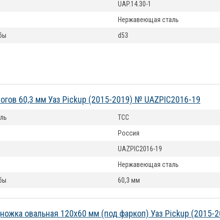
UAP.14.30-1
Нержавеющая сталь
бы
d53
огов 60,3 мм Уаз Pickup (2015-2019) № UAZPIC2016-19
ль
ТСС
Россия
UAZPIC2016-19
Нержавеющая сталь
бы
60,3 мм
ножка овальная 120х60 мм (под фаркоп) Уаз Pickup (2015-