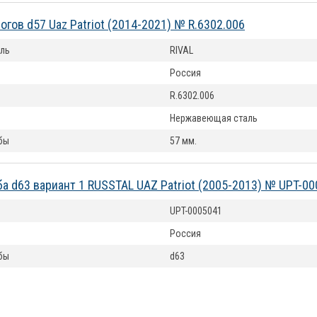
огов d57 Uaz Patriot (2014-2021) № R.6302.006
ль
RIVAL
Россия
R.6302.006
Нержавеющая сталь
бы
57 мм.
ба d63 вариант 1 RUSSTAL UAZ Patriot (2005-2013) № UPT-0
UPT-0005041
Россия
бы
d63