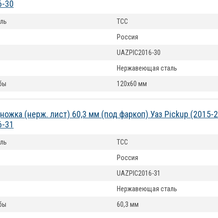
6-30
ль
ТСС
Россия
UAZPIC2016-30
Нержавеющая сталь
бы
120х60 мм
ножка (нерж. лист) 60,3 мм (под фаркоп) Уаз Pickup (2015-
6-31
ль
ТСС
Россия
UAZPIC2016-31
Нержавеющая сталь
бы
60,3 мм