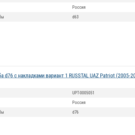
Россия
бы
d63
ба d76 с накладками вариант 1 RUSSTAL UAZ Patriot (2005-2
UPT-0005051
Россия
бы
d76