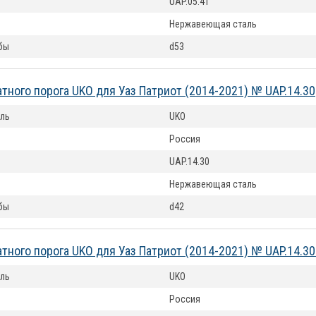
UAP.05.41
Нержавеющая сталь
бы
d53
тного порога UKO для Уаз Патриот (2014-2021) № UAP.14.30
ль
UKO
Россия
UAP.14.30
Нержавеющая сталь
бы
d42
тного порога UKO для Уаз Патриот (2014-2021) № UAP.14.30
ль
UKO
Россия