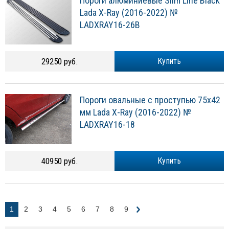
Пороги алюминиевые Slim Line Black
Lada X-Ray (2016-2022) №
LADXRAY16-26B
29250 руб.
Купить
Пороги овальные c проступью 75х42
мм Lada X-Ray (2016-2022) №
LADXRAY16-18
40950 руб.
Купить
1
2
3
4
5
6
7
8
9