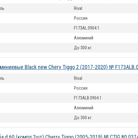
ль
Rival
Россия
F173AL.0904.1
Алюминий
До 300 кг.
миниевые Black new Chery Tiggo 2 (2017-2020) № F173ALB.
ль
Rival
Россия
F173ALB.0904.1
Алюминий
До 300 кг.
а d 60 (компл 2шт) Cherry Tiggo (2005-2019) № CTIG.80.037