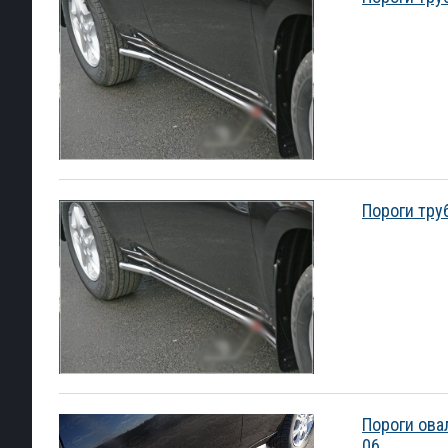
Пороги труб
Пороги ова
06