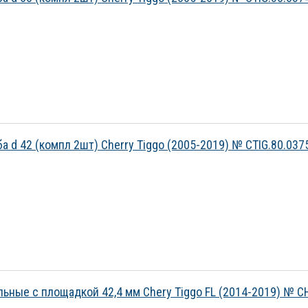
а d 42 (компл 2шт) Cherry Tiggo (2005-2019) № CTIG.80.037
льные с площадкой 42,4 мм Chery Tiggo FL (2014-2019) № C