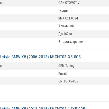
ль
CAN OTOMOTIV
Турция
BMX4.51.0034
Алюминий
До 160 кг.
2 порога, крепеж
 style BMW X5 (2006-2013) № CNT03-X5-005
ль
OEM-Tuning
Китай
CNT03-X5-005
 style BMW X5 (2013-2018) № CNT03-14X5-005