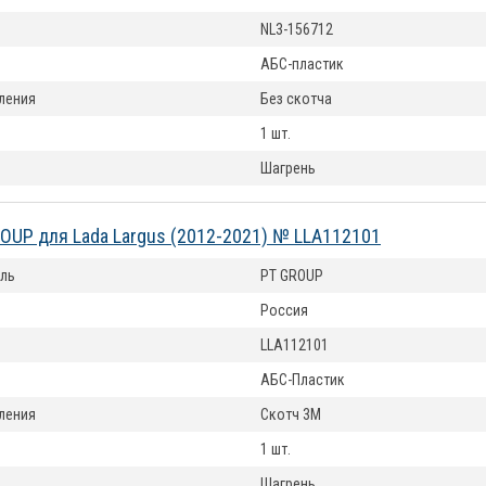
NL3-156712
АБС-пластик
ления
Без скотча
1 шт.
Шагрень
OUP для Lada Largus (2012-2021) № LLA112101
ль
PT GROUP
Россия
LLA112101
АБС-Пластик
ления
Скотч 3М
1 шт.
Шагрень