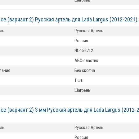
Шагрень
ое (вариант 2) Русская артель для Lada Largus (2012-2021
ль
Русская Артель
Россия
NL-156712
АБС-пластик
ления
Без скотча
1 шт.
Шагрень
ое (вариант 2) 3 мм Русская артель для Lada Largus (2012-
ль
Русская Артель
Россия