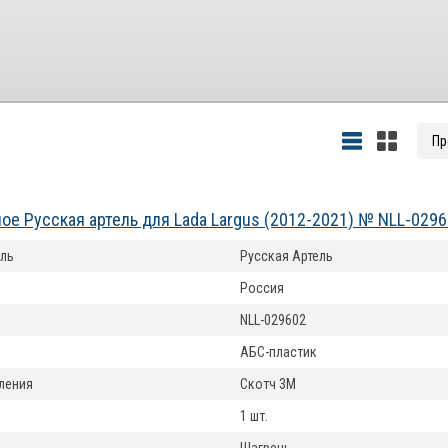
ое Русская артель для Lada Largus (2012-2021) № NLL-029
ль
Русская Артель
Россия
NLL-029602
АБС-пластик
ления
Скотч 3М
1 шт.