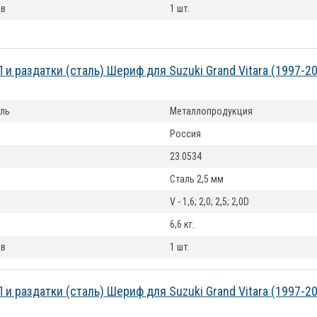
ов
1 шт.
 и раздатки (сталь) Шериф для Suzuki Grand Vitara (1997-2
ль
Металлопродукция
Россия
23.0534
Сталь 2,5 мм
V - 1,6; 2,0; 2,5; 2,0D
6,6 кг.
ов
1 шт.
 и раздатки (сталь) Шериф для Suzuki Grand Vitara (1997-2