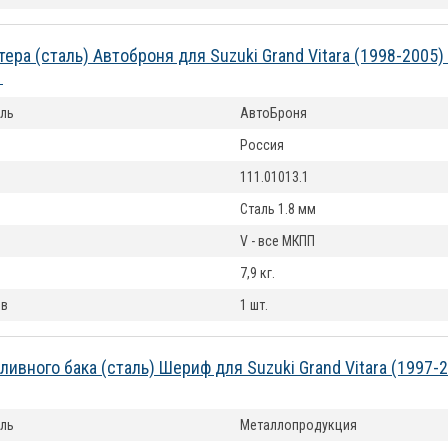
тера (сталь) Автоброня для Suzuki Grand Vitara (1998-2005
1
ль
АвтоБроня
Россия
111.01013.1
Сталь 1.8 мм
V - все МКПП
7,9 кг.
ов
1 шт.
ливного бака (сталь) Шериф для Suzuki Grand Vitara (1997-
ль
Металлопродукция