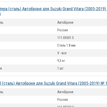
тера (сталь) Автоброня для Suzuki Grand Vitara (2005-2019
5
ль
АвтоБроня
Россия
111.05501.5
Сталь 1.8 мм
V - все
9,5 кг.
ов
1 шт.
 (сталь) Автоброня для Suzuki Grand Vitara (2005-2019) № 
ль
АвтоБроня
Россия