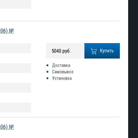
006) №
5040 руб.
Купить
Доставка
Самовывоз
Установка
006) №