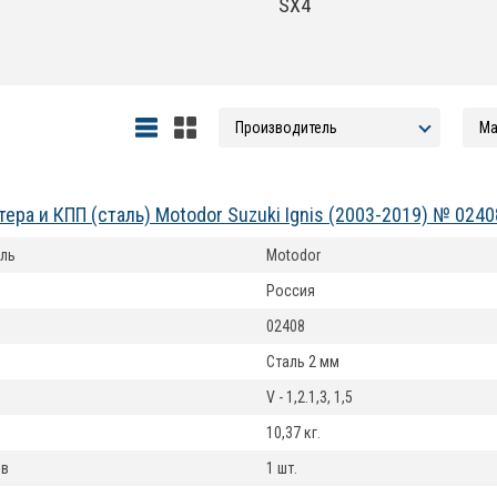
SX4
тера и КПП (сталь) Motodor Suzuki Ignis (2003-2019) № 0240
ль
Motodor
Россия
02408
Сталь 2 мм
V - 1,2.1,3, 1,5
10,37 кг.
ов
1 шт.