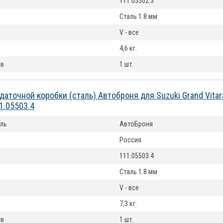
111.05502.3
Сталь 1.8 мм
V - все
4,6 кг.
ов
1 шт.
даточной коробки (сталь) Автоброня для Suzuki Grand Vitar
1.05503.4
ль
АвтоБроня
Россия
111.05503.4
Сталь 1.8 мм
V - все
7,3 кг.
ов
1 шт.