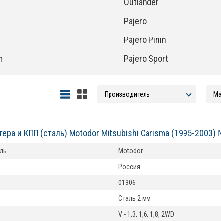
Outlander
Pajero
Pajero Pinin
m
Pajero Sport
тера и КПП (сталь) Motodor Mitsubishi Carisma (1995-2003)
ль
Motodor
Россия
01306
Сталь 2 мм
V - 1,3, 1,6, 1,8, 2WD