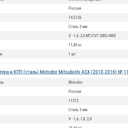
Россия
14.2126
Сталь 2 мм
V - 1,6; 2,0 MT/CVT 2WD/4WD
11,85 кг.
ов
1 шт.
тера и КПП (сталь) Motodor Mitsubishi ASX (2010-2016) № 1
ль
Motodor
Россия
11312
Сталь 3 мм
V - 1,6, 1,8, 2,0