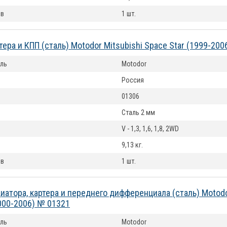
ов
1 шт.
тера и КПП (сталь) Motodor Mitsubishi Space Star (1999-20
ль
Motodor
Россия
01306
Сталь 2 мм
V - 1,3, 1,6, 1,8, 2WD
9,13 кг.
ов
1 шт.
иатора, картера и переднего дифференциала (сталь) Motodo
000-2006) № 01321
ль
Motodor