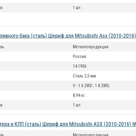
ов
1 шт.
ливного бака (сталь) Шериф для Mitsubishi Asx (2010-2016
ль
Металлопродукция
Россия
14.1906
Сталь 2,5 мм
V - 1.6 2WD ; 1.8 2WD;
8,94 кг.
ов
1 шт.
тера и КПП (сталь) Шериф для Mitsubishi ASX (2010-2016) 
ль
Металлопродукция