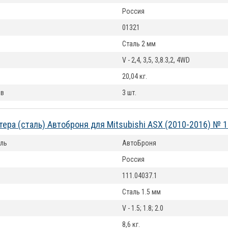
Россия
01321
Сталь 2 мм
V - 2,4, 3,5, 3,8.3,2, 4WD
20,04 кг.
ов
3 шт.
тера (сталь) Автоброня для Mitsubishi ASX (2010-2016) № 1
ль
АвтоБроня
Россия
111.04037.1
Сталь 1.5 мм
V - 1.5; 1.8; 2.0
8,6 кг.