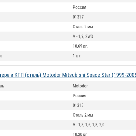
Россия
01317
Сталь 2 мм
V - 1,9, 2WD
10,69 кг.
ов
1 шт.
тера и КПП (сталь) Motodor Mitsubishi Space Star (1999-20
ль
Motodor
Россия
01315
Сталь 2 мм
V - 1,3, 1,6, 1,8, 2,0
10,30 кг.