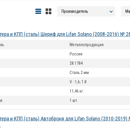
тера и КПП (сталь) Шериф для Lifan Solano (2008-2016) № 2
ль
Металлопродукция
Россия
28.1784
Сталь 2 мм
V - 1,6; 1.8
11,46 кг.
ов
1 шт.
тера и КПП (сталь) Автоброня для Lifan Solano (2010-2019)
1