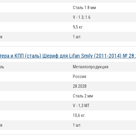
Сталь 1.8 мм
V - 1.3; 1.6
9,5 кг.
ов
1 шт.
тера и КПП (сталь) Шериф для Lifan Smily (2011-2014) № 28
ль
Металлопродукция
Россия
28.2028
Сталь 2 мм
V - 1,3 MT
10,6 кг.
ов
1 шт.