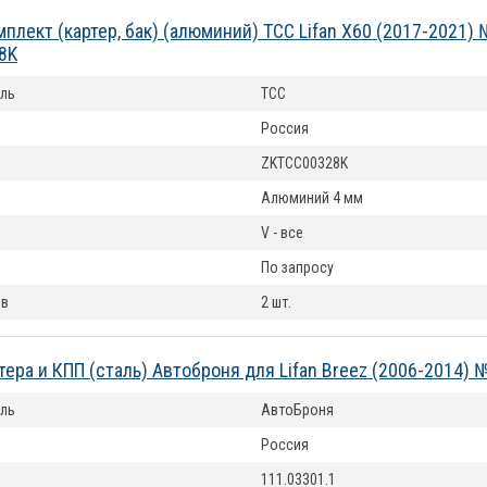
плект (картер, бак) (алюминий) ТСС Lifan X60 (2017-2021)
8K
ль
ТСС
Россия
ZKTCC00328K
Алюминий 4 мм
V - все
По запросу
ов
2 шт.
тера и КПП (сталь) Автоброня для Lifan Breez (2006-2014) 
ль
АвтоБроня
Россия
111.03301.1