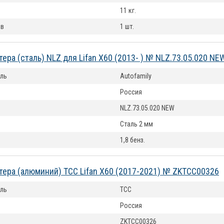
11 кг.
ов
1 шт.
ера (сталь) NLZ для Lifan X60 (2013- ) № NLZ.73.05.020 NE
ль
Autofamily
Россия
NLZ.73.05.020 NEW
Сталь 2 мм
1,8 бенз.
тера (алюминий) ТСС Lifan X60 (2017-2021) № ZKTCC00326
ль
ТСС
Россия
ZKTCC00326