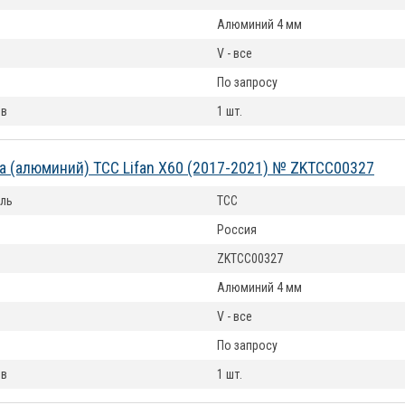
Алюминий 4 мм
V - все
По запросу
ов
1 шт.
а (алюминий) ТСС Lifan X60 (2017-2021) № ZKTCC00327
ль
ТСС
Россия
ZKTCC00327
Алюминий 4 мм
V - все
По запросу
ов
1 шт.