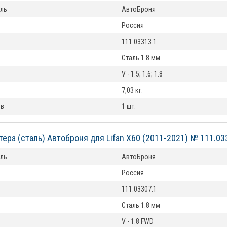
ль
АвтоБроня
Россия
111.03313.1
Сталь 1.8 мм
V - 1.5; 1.6; 1.8
7,03 кг.
ов
1 шт.
тера (сталь) Автоброня для Lifan X60 (2011-2021) № 111.03
ль
АвтоБроня
Россия
111.03307.1
Сталь 1.8 мм
V - 1.8 FWD