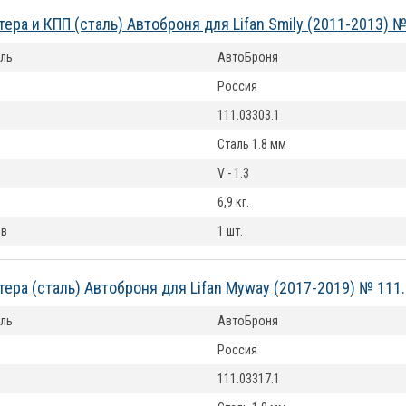
тера и КПП (сталь) Автоброня для Lifan Smily (2011-2013) №
ль
АвтоБроня
Россия
111.03303.1
Сталь 1.8 мм
V - 1.3
6,9 кг.
ов
1 шт.
тера (сталь) Автоброня для Lifan Myway (2017-2019) № 111
ль
АвтоБроня
Россия
111.03317.1