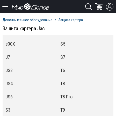
Дополнительное оборудование
Защита картера
Защита картера Jac
e30X
S5
J7
S7
JS3
T6
JS4
T8
JS6
T8 Pro
S3
T9