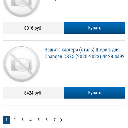
8316 руб.
Купить
Защита картера (сталь) Шериф для
Changan CS75 (2020-2023) № 28.4492
8424 руб.
Купить
1
2
3
4
5
6
7