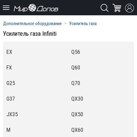
Дополнительное оборудование
Усилитель газа
Усилитель газа Infiniti
EX
Q56
FX
Q60
G25
Q70
G37
QX30
JX35
QX50
M
QX60