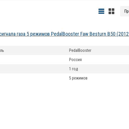
сигнала газа 5 режимов PedalBooster Faw Besturn B50 (201
ль
PedalBooster
Россия
1 год
5 режимов