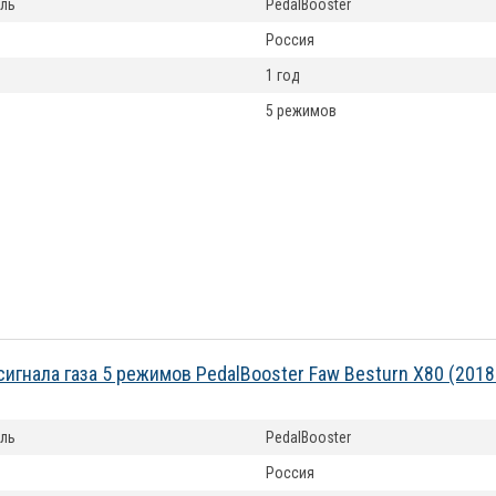
ль
PedalBooster
Россия
1 год
5 режимов
сигнала газа 5 режимов PedalBooster Faw Besturn X80 (201
ль
PedalBooster
Россия