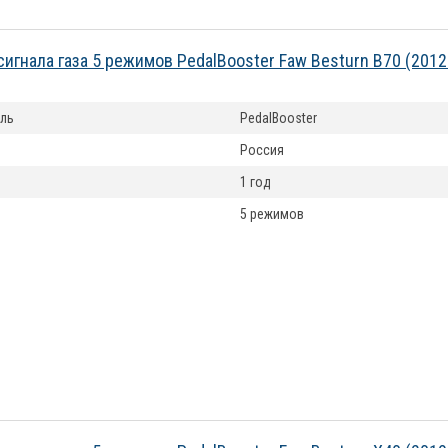
сигнала газа 5 режимов PedalBooster Faw Besturn B70 (201
ль
PedalBooster
Россия
1 год
5 режимов