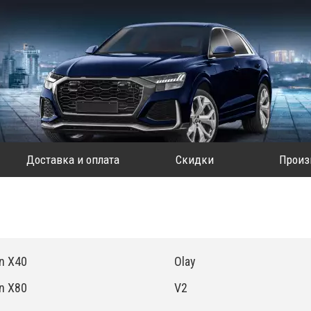
Доставка и оплата
Скидки
Произ
n X40
Olay
n X80
V2