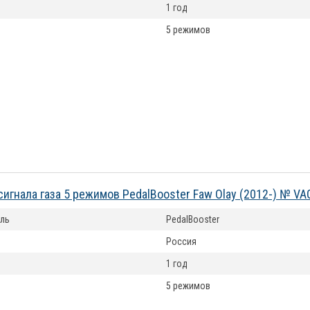
1 год
5 режимов
сигнала газа 5 режимов PedalBooster Faw Olay (2012-) № V
ль
PedalBooster
Россия
1 год
5 режимов