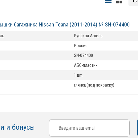
ышки багажника Nissan Teana (2011-2014) № SN-074400
ль
Русская Артель
Россия
SN-074400
АБС-пластик
1 шт.
глянец(под покраску)
ки и бонусы