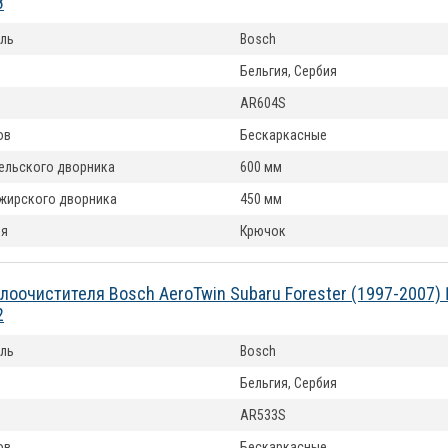
8
ль
Bosch
Бельгия, Сербия
AR604S
ов
Бескаркасные
ельского дворника
600 мм
жирского дворника
450 мм
ия
Крючок
лоочистителя Bosch AeroTwin Subaru Forester (1997-2007)
2
ль
Bosch
Бельгия, Сербия
AR533S
ов
Бескаркасные