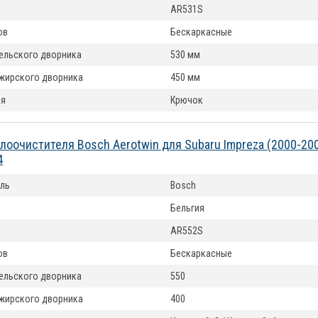
AR531S
ов
Бескаркасные
ельского дворника
530 мм
жирского дворника
450 мм
ия
Крючок
лоочистителя Bosch Aerotwin для Subaru Impreza (2000-20
4
ль
Bosch
Бельгия
AR552S
ов
Бескаркасные
ельского дворника
550
жирского дворника
400