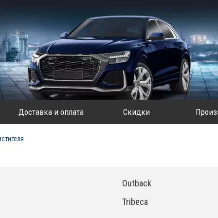
Доставка и оплата
Скидки
Произ
истителя
Outback
Tribeca