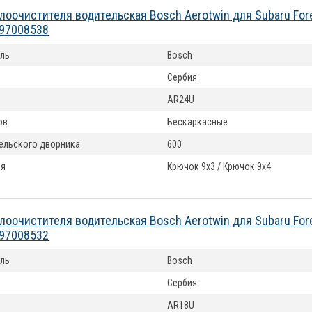
лоочистителя водительская Bosch Aerotwin для Subaru Fore
397008538
ль
Bosch
Сербия
AR24U
ов
Бескаркасные
ельского дворника
600
ия
Крючок 9x3 / Крючок 9x4
лоочистителя водительская Bosch Aerotwin для Subaru Fore
397008532
ль
Bosch
Сербия
AR18U