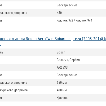
ов
Бескаркасные
ельского дворника
450
ия
Крючок 9x3 / Крючок 9x4
лоочистителя Bosch AeroTwin Subaru Impreza (2008-2014) 
1
ль
Bosch
Бельгия, Сербия
AR653S
ов
Бескаркасные
ельского дворника
650 мм
жирского дворника
400 мм
ия
Крючок