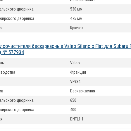
ельского дворника
530 мм
жирского дворника
475 мм
ия
Крючок
лоочистителя бескаркасные Valeo Silencio Flat для Subaru 
) № 577934
ль
Valeo
зводства
Франция
VF934
ов
Бескаркасная
ельского дворника
650
жирского дворника
400
ия
DNTL1.1