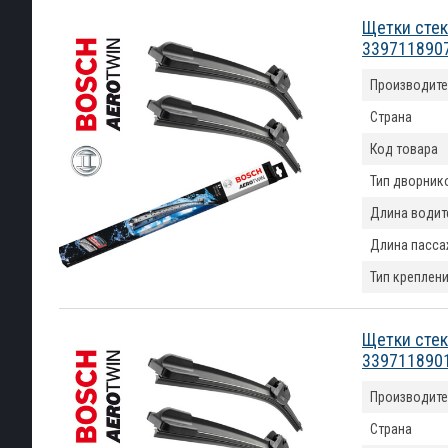
Щетки стек
339711890
Производите
Страна
Код товара
Тип дворник
Длина водит
Длина пасса
Тип креплен
Щетки стек
339711890
Производите
Страна