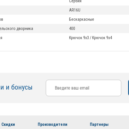
Сербия
AR16U
ов
Бескаркасные
ельского дворника
400
ия
Крючок 9x3 / Крючок 9x4
ки и бонусы
Скидки
Производители
Партнеры