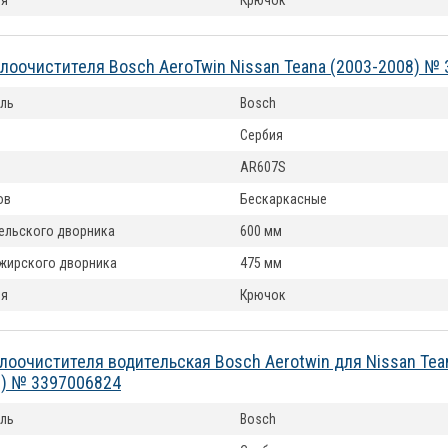
ия
Крючок
лоочистителя Bosch AeroTwin Nissan Teana (2003-2008) №
ль
Bosch
Сербия
AR607S
ов
Бескаркасные
ельского дворника
600 мм
жирского дворника
475 мм
ия
Крючок
лоочистителя водительская Bosch Aerotwin для Nissan Tea
6) № 3397006824
ль
Bosch