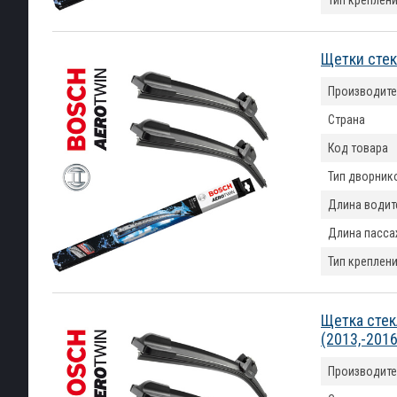
Тип креплен
Щетки стек
Производите
Страна
Код товара
Тип дворник
Длина водит
Длина пасса
Тип креплен
Щетка стек
(2013,-201
Производите