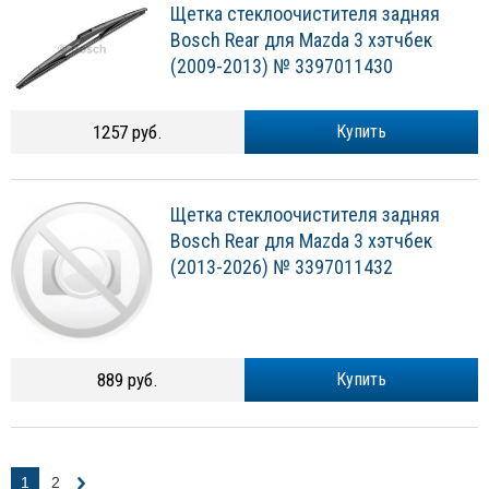
Щетка стеклоочистителя задняя
Bosch Rear для Mazda 3 хэтчбек
(2009-2013) № 3397011430
1257 руб.
Купить
Щетка стеклоочистителя задняя
Bosch Rear для Mazda 3 хэтчбек
(2013-2026) № 3397011432
889 руб.
Купить
1
2