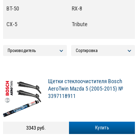
BT-50
RX-8
CX-5
Tribute
Щетки стеклоочистителя Bosch
AeroTwin Mazda 5 (2005-2015) №
3397118911
3343 руб.
Купить