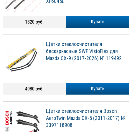
XF6045L
1320 руб.
Купить
Щетки стеклоочистителя
бескаркасные SWF VisioFlex для
Mazda CX-9 (2017-2026) № 119492
4980 руб.
Купить
Щетки стеклоочистителя Bosch
AeroTwin Mazda CX-5 (2011-2017) №
3397118908