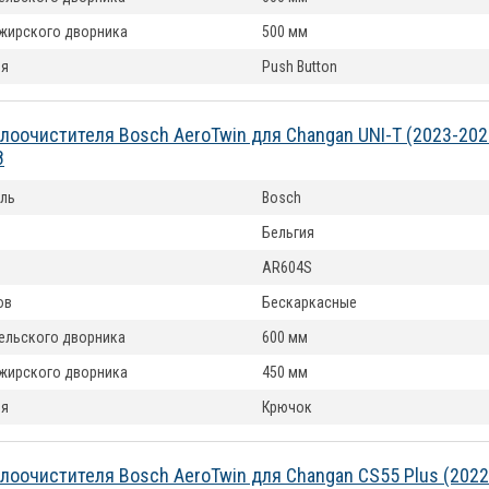
жирского дворника
500 мм
ия
Push Button
лоочистителя Bosch AeroTwin для Changan UNI-T (2023-20
8
ль
Bosch
Бельгия
AR604S
ов
Бескаркасные
ельского дворника
600 мм
жирского дворника
450 мм
ия
Крючок
лоочистителя Bosch AeroTwin для Changan CS55 Plus (202