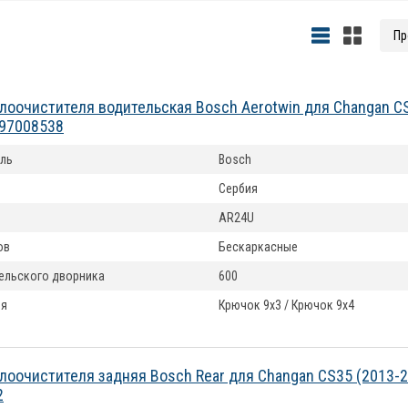
лоочистителя водительская Bosch Aerotwin для Changan C
397008538
ль
Bosch
Сербия
AR24U
ов
Бескаркасные
ельского дворника
600
ия
Крючок 9x3 / Крючок 9x4
лоочистителя задняя Bosch Rear для Changan CS35 (2013-
2