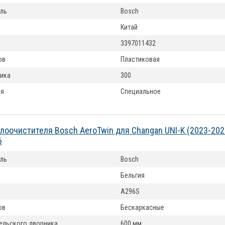
ль
Bosch
Китай
3397011432
ов
Пластиковая
ика
300
ия
Специальное
лоочистителя Bosch AeroTwin для Changan UNI-K (2023-20
6
ль
Bosch
Бельгия
A296S
ов
Бескаркасные
ельского дворника
600 мм