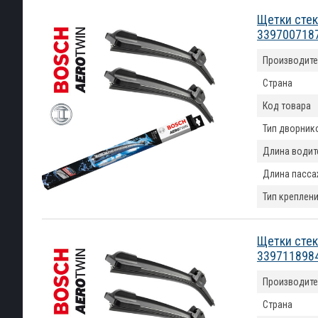
Щетки стек
339700718
Производите
Страна
Код товара
Тип дворник
Длина водит
Длина пасса
Тип креплен
Щетки стек
339711898
Производите
Страна