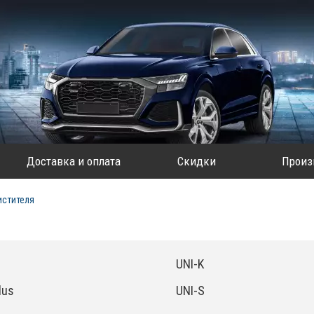
Доставка и оплата
Скидки
Произ
истителя
UNI-K
lus
UNI-S