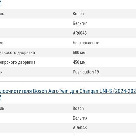
7
ль
Bosch
Бельгия
AR604S
ов
Бескаркасные
ельского дворника
600 мм
жирского дворника
450 мм
ия
Push button 19
лоочистителя Bosch AeroTwin для Changan UNI-S (2024-20
7
ль
Bosch
Бельгия
AR604S