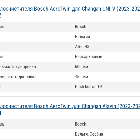
лоочистителя Bosch AeroTwin для Changan UNI-V (2023-20
7
ль
Bosch
Бельгия
AR604S
ов
Бескаркасные
ельского дворника
600 мм
жирского дворника
450 мм
ия
Push button 19
лоочистителя Bosch AeroTwin для Changan Alsvin (2023-20
4
ль
Bosch
Бельгя, Сербия