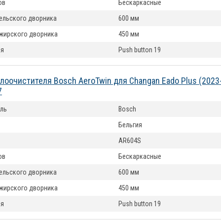
ов
Бескаркасные
ельского дворника
600 мм
жирского дворника
450 мм
ия
Push button 19
лоочистителя Bosch AeroTwin для Changan Eado Plus (2023
7
ль
Bosch
Бельгия
AR604S
ов
Бескаркасные
ельского дворника
600 мм
жирского дворника
450 мм
ия
Push button 19