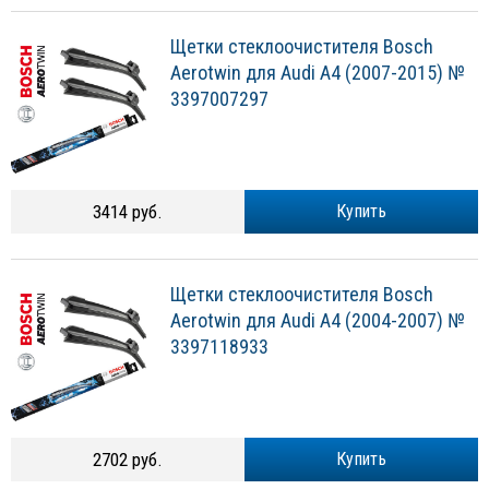
Щетки стеклоочистителя Bosch
Aerotwin для Audi A4 (2007-2015) №
3397007297
3414 руб.
Купить
Щетки стеклоочистителя Bosch
Aerotwin для Audi A4 (2004-2007) №
3397118933
2702 руб.
Купить