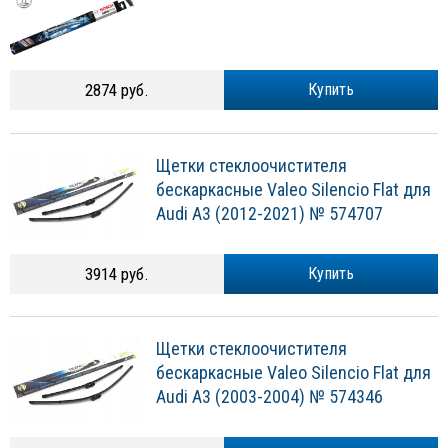
2874 руб.
Купить
Щетки стеклоочистителя
бескаркасные Valeo Silencio Flat для
Audi A3 (2012-2021) № 574707
3914 руб.
Купить
Щетки стеклоочистителя
бескаркасные Valeo Silencio Flat для
Audi A3 (2003-2004) № 574346