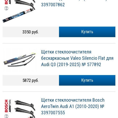
3397007862
3350 руб.
Купить
Щетки стеклоочистителя
бескаркасные Valeo Silencio Flat для
Audi Q3 (2019-2025) № 577892
5872 руб.
Купить
Щетки стеклоочистителя Bosch
AeroTwin Audi A1 (2010-2020) №
3397007555