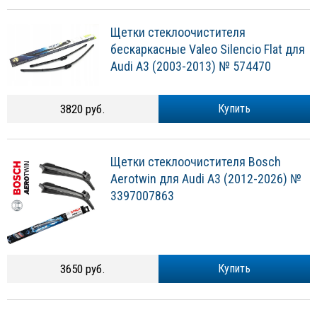
Щетки стеклоочистителя
бескаркасные Valeo Silencio Flat для
Audi A3 (2003-2013) № 574470
3820 руб.
Купить
Щетки стеклоочистителя Bosch
Aerotwin для Audi A3 (2012-2026) №
3397007863
3650 руб.
Купить