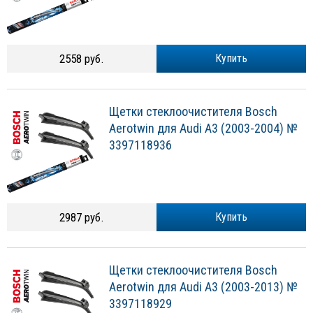
2558 руб.
Купить
Щетки стеклоочистителя Bosch
Aerotwin для Audi A3 (2003-2004) №
3397118936
2987 руб.
Купить
Щетки стеклоочистителя Bosch
Aerotwin для Audi A3 (2003-2013) №
3397118929