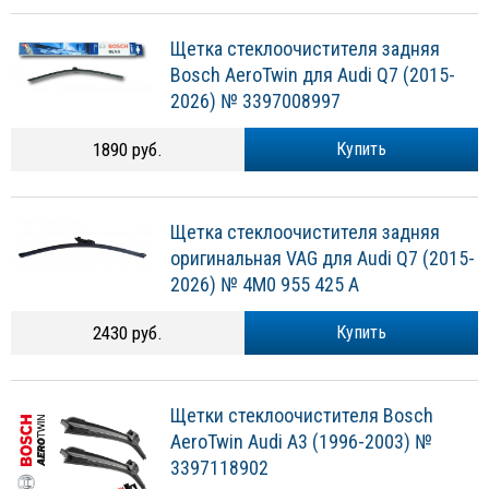
Щетка стеклоочистителя задняя
Bosch AeroTwin для Audi Q7 (2015-
2026) № 3397008997
1890 руб.
Купить
Щетка стеклоочистителя задняя
оригинальная VAG для Audi Q7 (2015-
2026) № 4M0 955 425 A
2430 руб.
Купить
Щетки стеклоочистителя Bosch
AeroTwin Audi A3 (1996-2003) №
3397118902