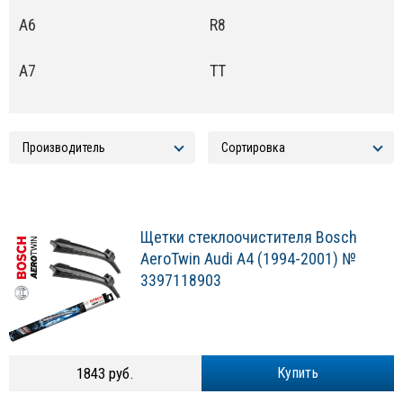
A6
R8
A7
TT
Щетки стеклоочистителя Bosch
AeroTwin Audi A4 (1994-2001) №
3397118903
1843 руб.
Купить