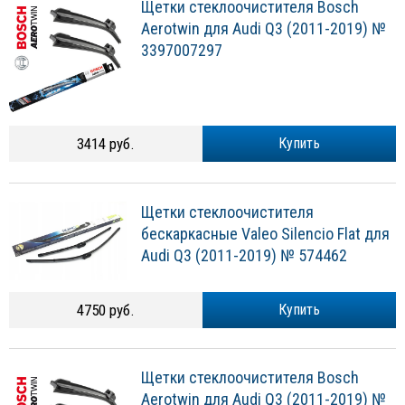
Щетки стеклоочистителя Bosch
Aerotwin для Audi Q3 (2011-2019) №
3397007297
3414 руб.
Купить
Щетки стеклоочистителя
бескаркасные Valeo Silencio Flat для
Audi Q3 (2011-2019) № 574462
4750 руб.
Купить
Щетки стеклоочистителя Bosch
Aerotwin для Audi Q3 (2011-2019) №