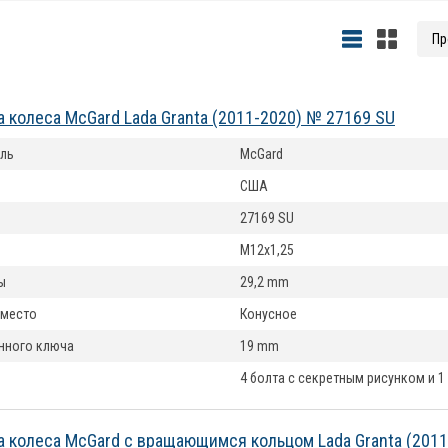
а колеса McGard Lada Granta (2011-2020) № 27169 SU
ль
McGard
США
27169 SU
M12x1,25
ы
29,2 mm
 место
Конусное
нного ключа
19 mm
4 болта с секретным рисунком и 1
а колеса McGard с вращающимся кольцом Lada Granta (201