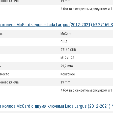
нного ключа
19 mm
4 болта с секретным рисунком и 1
а колеса McGard черные Lada Largus (2012-2021) № 27169 
ль
McGard
США
27169 SUB
M12x1,25
ы
29,2 mm
 место
Конусное
нного ключа
19 mm
4 болта с секретным рисунком и 1
а колеса McGard с двумя ключами Lada Largus (2012-2021)