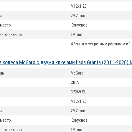
M12x1,25
ы
29,2 mm
 место
Конусное
нного ключа
19 mm
4 болта с секретным рисунком и 1
а колеса McGard с двумя ключами Lada Granta (2011-2020)
ль
McGard
США
37269 SU
M12x1,25
ы
29,2 mm
 место
Конусное
нного ключа
19 mm