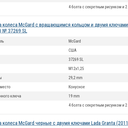
4 болта с секретным рисунком и 2
а колеса McGard с вращающимся кольцом и двумя ключами 
) № 37269 SL
ль
McGard
США
37269 SL
M12x1,25
ы
29,2 mm
 место
Конусное
нного ключа
19 mm
4 болта с секретным рисунком и 2
а колеса McGard черные с двумя ключами Lada Granta (201