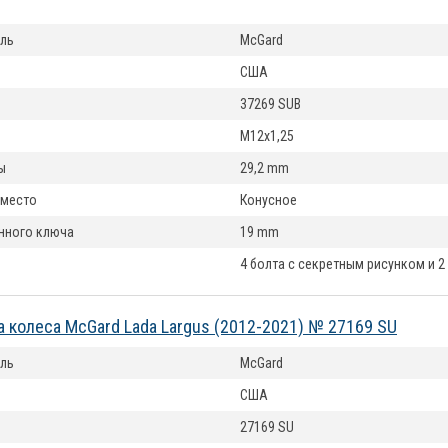
ль
McGard
США
37269 SUB
M12x1,25
ы
29,2 mm
 место
Конусное
нного ключа
19 mm
4 болта с секретным рисунком и 2
а колеса McGard Lada Largus (2012-2021) № 27169 SU
ль
McGard
США
27169 SU