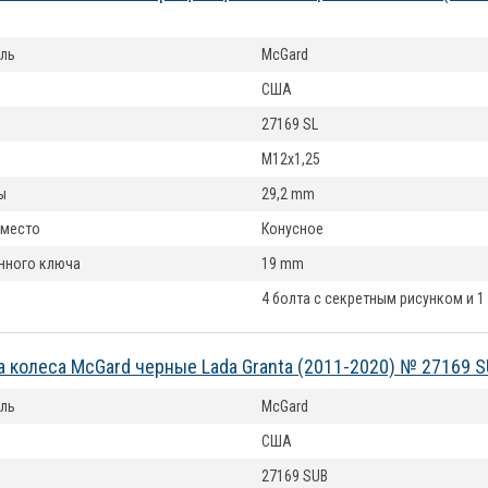
ль
McGard
США
27169 SL
M12x1,25
ы
29,2 mm
 место
Конусное
нного ключа
19 mm
4 болта с секретным рисунком и 1
а колеса McGard черные Lada Granta (2011-2020) № 27169 
ль
McGard
США
27169 SUB