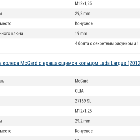
M12x1,25
ы
29,2 mm
 место
Конусное
нного ключа
19 mm
4 болта с секретным рисунком и 1
а колеса McGard с вращающимся кольцом Lada Largus (201
ль
McGard
США
27169 SL
M12x1,25
ы
29,2 mm
 место
Конусное