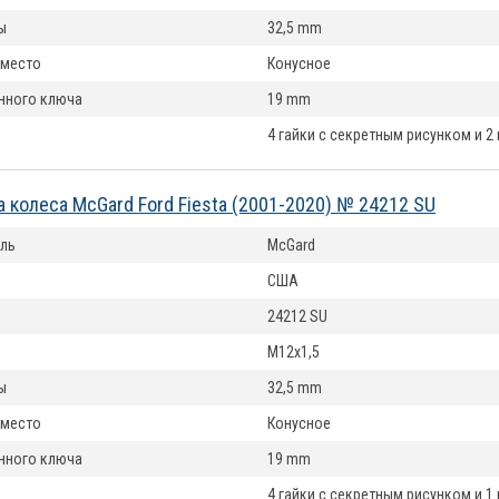
ы
32,5 mm
 место
Конусное
нного ключа
19 mm
4 гайки с секретным рисунком и 2
а колеса McGard Ford Fiesta (2001-2020) № 24212 SU
ль
McGard
США
24212 SU
M12x1,5
ы
32,5 mm
 место
Конусное
нного ключа
19 mm
4 гайки с секретным рисунком и 1