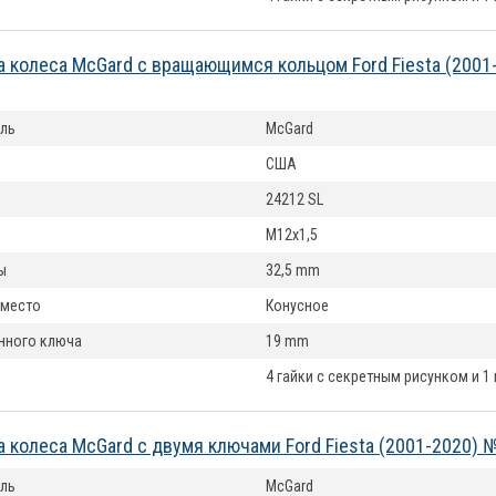
а колеса McGard с вращающимся кольцом Ford Fiesta (2001
ль
McGard
США
24212 SL
M12x1,5
ы
32,5 mm
 место
Конусное
нного ключа
19 mm
4 гайки с секретным рисунком и 1
а колеса McGard с двумя ключами Ford Fiesta (2001-2020) 
ль
McGard