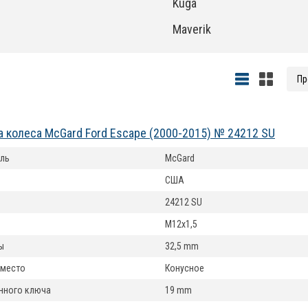
Kuga
Maverik
а колеса McGard Ford Escape (2000-2015) № 24212 SU
ль
McGard
США
24212 SU
M12x1,5
ы
32,5 mm
 место
Конусное
нного ключа
19 mm