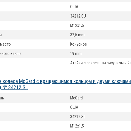
США
34212 SU
M12x1,5
ы
32,5 mm
 место
Конусное
нного ключа
19 mm
4 гайки с секретным рисунком и 2
а колеса McGard с вращающимся кольцом и двумя ключами 
) № 34212 SL
ль
McGard
США
34212 SL
M12x1,5