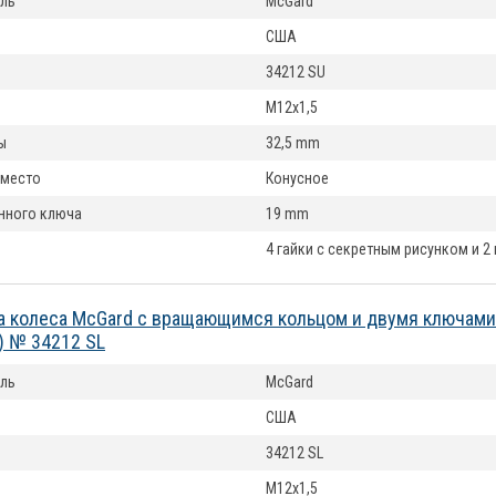
ль
McGard
США
34212 SU
M12x1,5
ы
32,5 mm
 место
Конусное
нного ключа
19 mm
4 гайки с секретным рисунком и 2
а колеса McGard с вращающимся кольцом и двумя ключами
) № 34212 SL
ль
McGard
США
34212 SL
M12x1,5