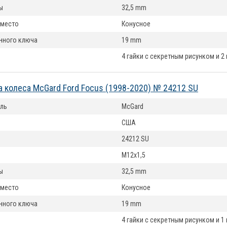
ы
32,5 mm
 место
Конусное
нного ключа
19 mm
4 гайки с секретным рисунком и 2
а колеса McGard Ford Focus (1998-2020) № 24212 SU
ль
McGard
США
24212 SU
M12x1,5
ы
32,5 mm
 место
Конусное
нного ключа
19 mm
4 гайки с секретным рисунком и 1