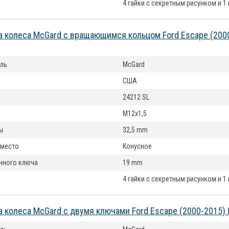
4 гайки с секретным рисунком и 1
а колеса McGard с вращающимся кольцом Ford Escape (200
ль
McGard
США
24212 SL
M12x1,5
ы
32,5 mm
 место
Конусное
нного ключа
19 mm
4 гайки с секретным рисунком и 1
а колеса McGard с двумя ключами Ford Escape (2000-2015)