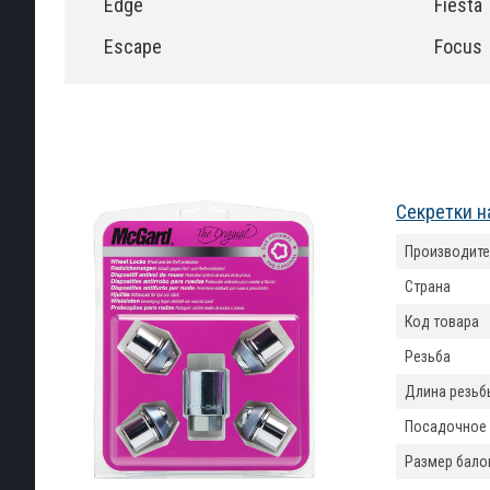
Edge
Fiesta
Escape
Focus
Секретки н
Производите
Страна
Код товара
Резьба
Длина резьб
Посадочное
Размер бало