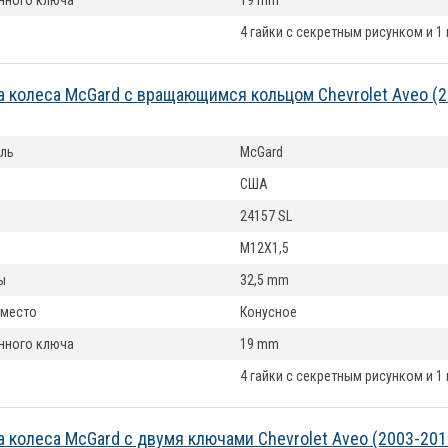
нного ключа
19 mm
4 гайки с секретным рисунком и 1
а колеса McGard с вращающимся кольцом Chevrolet Aveo (
ль
McGard
США
24157 SL
M12X1,5
ы
32,5 mm
 место
Конусное
нного ключа
19 mm
4 гайки с секретным рисунком и 1
а колеса McGard с двумя ключами Chevrolet Aveo (2003-20