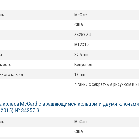
ль
McGard
США
34257 SU
M12X1,5
ы
32,5 mm
 место
Конусное
нного ключа
19 mm
4 гайки с секретным рисунком и 2
а колеса McGard с вращающимся кольцом и двумя ключами 
-2015) № 34257 SL
ль
McGard
США