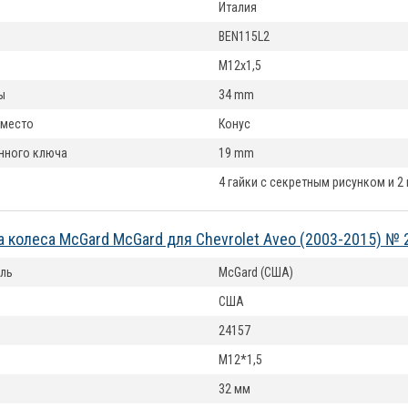
Италия
BEN115L2
M12x1,5
ы
34 mm
 место
Конус
нного ключа
19 mm
4 гайки с секретным рисунком и 2
а колеса McGard McGard для Chevrolet Aveo (2003-2015) № 
ль
McGard (США)
США
24157
М12*1,5
32 мм