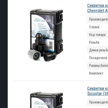
Секретки н
Chevrolet 
Производите
Страна
Код товара
Резьба
Длина резьб
Посадочное
Размер бало
Комплект
Секретки н
Sicustar (S
Производите