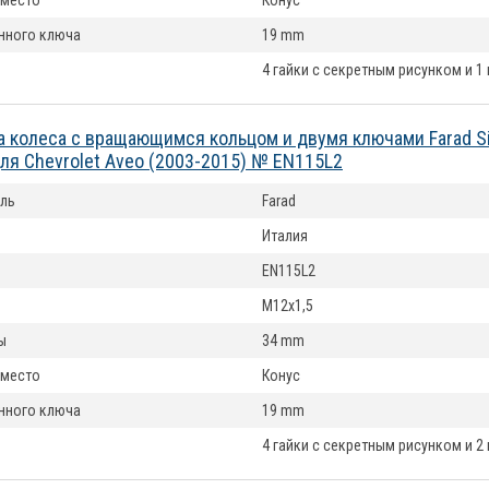
 место
Конус
нного ключа
19 mm
4 гайки с секретным рисунком и 1
а колеса с вращающимся кольцом и двумя ключами Farad Si
 для Chevrolet Aveo (2003-2015) № EN115L2
ль
Farad
Италия
EN115L2
M12x1,5
ы
34 mm
 место
Конус
нного ключа
19 mm
4 гайки с секретным рисунком и 2