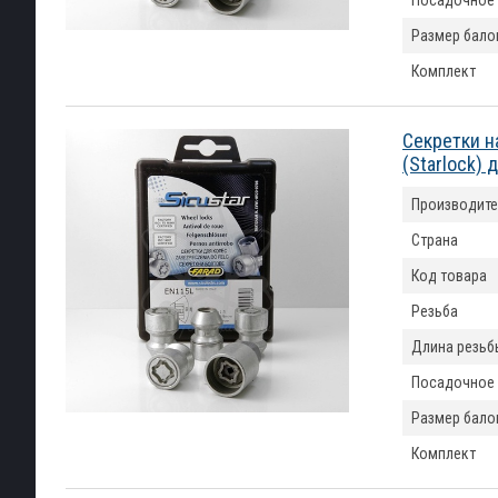
Посадочное
Размер бало
Комплект
Секретки н
(Starlock)
Производите
Страна
Код товара
Резьба
Длина резьб
Посадочное
Размер бало
Комплект