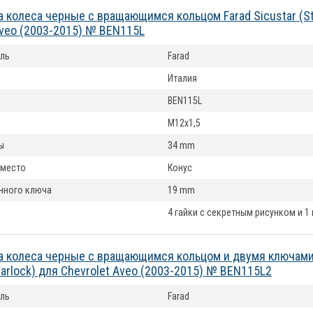
а колеса черные с вращающимся кольцом Farad Sicustar (St
Aveo (2003-2015) № BEN115L
ль
Farad
Италия
BEN115L
M12x1,5
ы
34 mm
 место
Конус
нного ключа
19 mm
4 гайки с секретным рисунком и 1
а колеса черные с вращающимся кольцом и двумя ключами
tarlock) для Chevrolet Aveo (2003-2015) № BEN115L2
ль
Farad