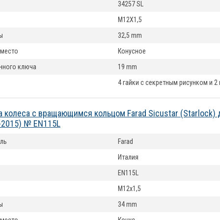
34257 SL
M12X1,5
ы
32,5 mm
 место
Конусное
нного ключа
19 mm
4 гайки с секретным рисунком и 2
а колеса с вращающимся кольцом Farad Sicustar (Starlock) 
-2015) № EN115L
ль
Farad
Италия
EN115L
M12x1,5
ы
34 mm