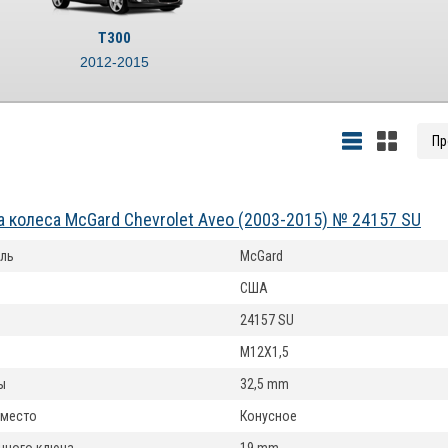
T300
2012-2015
а колеса McGard Chevrolet Aveo (2003-2015) № 24157 SU
ль
McGard
США
24157 SU
M12X1,5
ы
32,5 mm
 место
Конусное