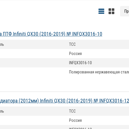
а ПТФ Infiniti QX30 (2016-2019) № INFQX3016-10
ль
ТСС
Россия
INFQX3016-10
Полированная нержавеющая стал
диатора (2012мм) Infiniti QX30 (2016-2019) № INFQX3016-1
ль
ТСС
Россия