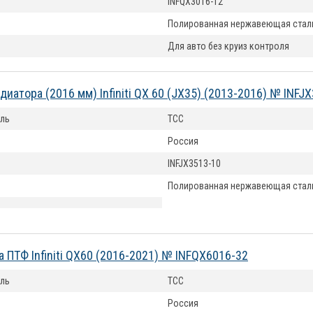
INFQX3016-12
Полированная нержавеющая стал
Для авто без круиз контроля
иатора (2016 мм) Infiniti QX 60 (JX35) (2013-2016) № INFJ
ль
ТСС
Россия
INFJX3513-10
Полированная нержавеющая стал
а ПТФ Infiniti QX60 (2016-2021) № INFQX6016-32
ль
ТСС
Россия