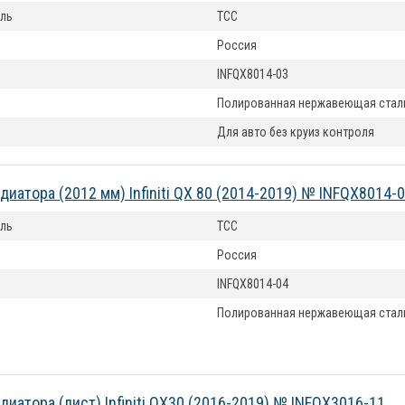
ль
ТСС
Россия
INFQX8014-03
Полированная нержавеющая стал
Для авто без круиз контроля
диатора (2012 мм) Infiniti QX 80 (2014-2019) № INFQX8014-
ль
ТСС
Россия
INFQX8014-04
Полированная нержавеющая стал
диатора (лист) Infiniti QX30 (2016-2019) № INFQX3016-11