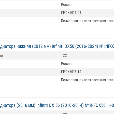
Россия
INFQX5016-03
Полированная нержавеющая стал
диатора нижняя (2012 мм) Infiniti QX50 (2016-2024) № INF
ль
ТСС
Россия
INFQX5018-14
Полированная нержавеющая стал
диатора (2016 мм) Infiniti QX 56 (2010-2014) № INFQX5611-