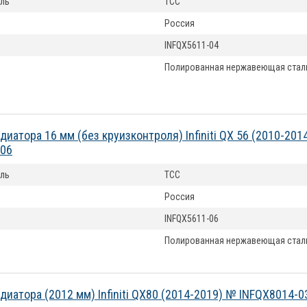
ль
ТСС
Россия
INFQX5611-04
Полированная нержавеющая стал
диатора 16 мм (без круизконтроля) Infiniti QX 56 (2010-201
-06
ль
ТСС
Россия
INFQX5611-06
Полированная нержавеющая стал
диатора (2012 мм) Infiniti QX80 (2014-2019) № INFQX8014-0