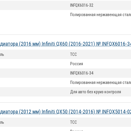
INFQX6016-32
Полированная нержавеющая стал
диатора (2016 мм) Infiniti QX60 (2016-2021) № INFQX6016-3
ль
ТСС
Россия
INFQX6016-34
Полированная нержавеющая стал
Для авто без круиз контроля
диатора (2012 мм) Infiniti QX50 (2014-2016) № INFQX5014-0
ль
ТСС