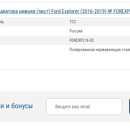
диатора нижняя (лист) Ford Explorer (2016-2019) № FOREX
ль
ТСС
Россия
FOREXPL16-02
Полированная нержавеющая стал
ки и бонусы