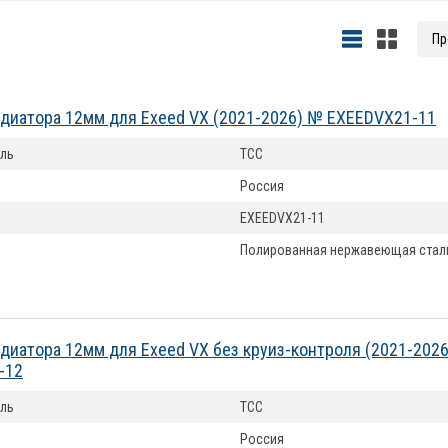
диатора 12мм для Exeed VX (2021-2026) № EXEEDVX21-11
ль
ТСС
Россия
EXEEDVX21-11
Полированная нержавеющая стал
диатора 12мм для Exeed VX без круиз-контроля (2021-202
-12
ль
ТСС
Россия