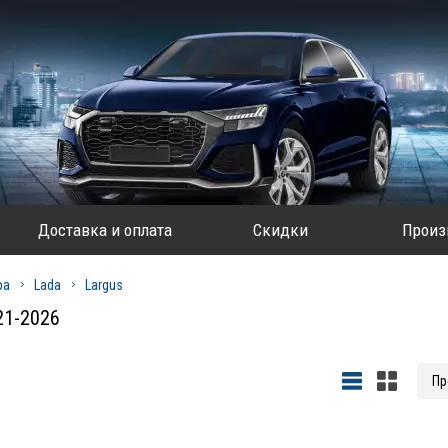
Доставка и оплата
Скидки
Произ
ра
Lada
Largus
21-2026