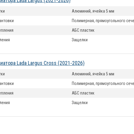
иатора Lada Largus (2021-2026)
тки
Алюминий, ячейка 5 мм
антовки
Полимерная, прямоугольного сеч
епления
АБС пластик
ления
Защелки
иатора Lada Largus Cross (2021-2026)
тки
Алюминий, ячейка 5 мм
антовки
Полимерная, прямоугольного сеч
епления
АБС пластик
ления
Защелки