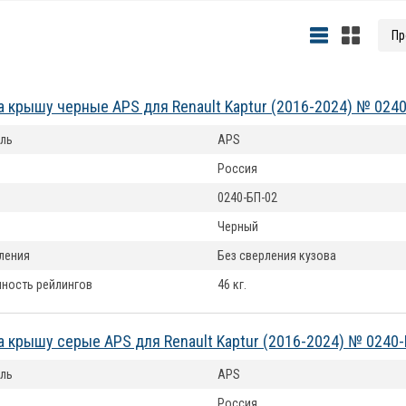
а крышу черные APS для Renault Kaptur (2016-2024) № 024
ль
APS
Россия
0240-БП-02
Черный
ления
Без сверления кузова
ность рейлингов
46 кг.
а крышу серые APS для Renault Kaptur (2016-2024) № 0240
ль
APS
Россия