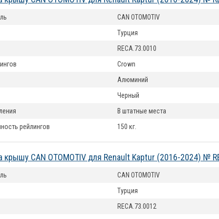
ль
CAN OTOMOTIV
Турция
RECA.73.0010
ингов
Crown
Алюминий
Черный
ления
В штатные места
ность рейлингов
150 кг.
а крышу CAN OTOMOTIV для Renault Kaptur (2016-2024) № R
ль
CAN OTOMOTIV
Турция
RECA.73.0012