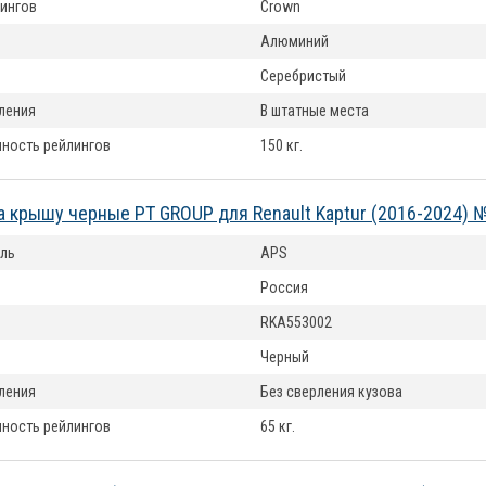
ингов
Crown
Алюминий
Серебристый
ления
В штатные места
ность рейлингов
150 кг.
а крышу черные PT GROUP для Renault Kaptur (2016-2024) 
ль
APS
Россия
RKA553002
Черный
ления
Без сверления кузова
ность рейлингов
65 кг.