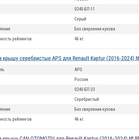
0240-БП-11
Серый
ления
Без сверления кузова
ность рейлингов
46 кг.
а крышу серебристые APS для Renault Kaptur (2016-2024) 
ль
APS
Россия
0240-БП-23
Серебристый
ления
Без сверления кузова
ность рейлингов
46 кг.
а крышу CAN OTOMOTIV для Renault Kaptur (2016-2024) № R