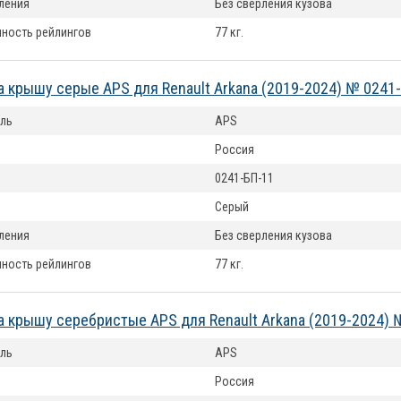
ления
Без сверления кузова
ность рейлингов
77 кг.
а крышу серые APS для Renault Arkana (2019-2024) № 0241
ль
APS
Россия
0241-БП-11
Серый
ления
Без сверления кузова
ность рейлингов
77 кг.
а крышу серебристые APS для Renault Arkana (2019-2024) 
ль
APS
Россия