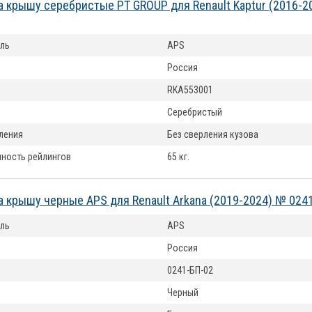
а крышу серебристые PT GROUP для Renault Kaptur (2016-2
ль
APS
Россия
RKA553001
Серебристый
ления
Без сверления кузова
ность рейлингов
65 кг.
а крышу черные APS для Renault Arkana (2019-2024) № 024
ль
APS
Россия
0241-БП-02
Черный