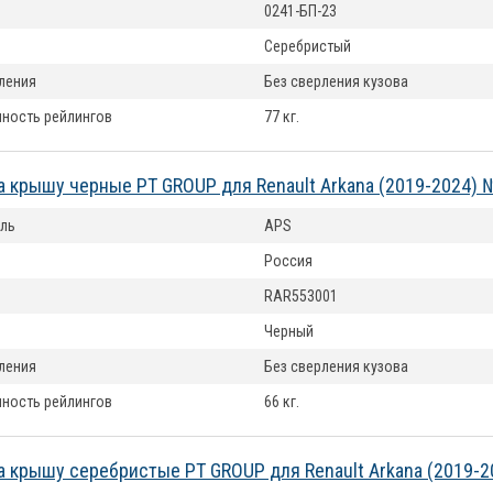
0241-БП-23
Серебристый
ления
Без сверления кузова
ность рейлингов
77 кг.
а крышу черные PT GROUP для Renault Arkana (2019-2024)
ль
APS
Россия
RAR553001
Черный
ления
Без сверления кузова
ность рейлингов
66 кг.
а крышу серебристые PT GROUP для Renault Arkana (2019-