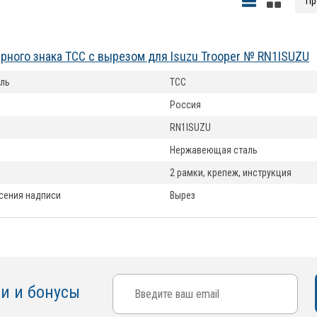
рного знака ТСС с вырезом для Isuzu Trooper № RN1ISUZU
ль
ТСС
Россия
RN1ISUZU
Нержавеющая сталь
2 рамки, крепеж, инструкция
сения надписи
Вырез
ки и бонусы