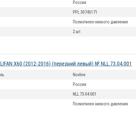
Россия
PPL 30745171
Полиэтилен низкого давления
2 шт.
LIFAN X60 (2012-2016) (передний левый) № NLL.73.04.001
ль
Novline
Россия
NLL.73.04.001
Полиэтилен низкого давления