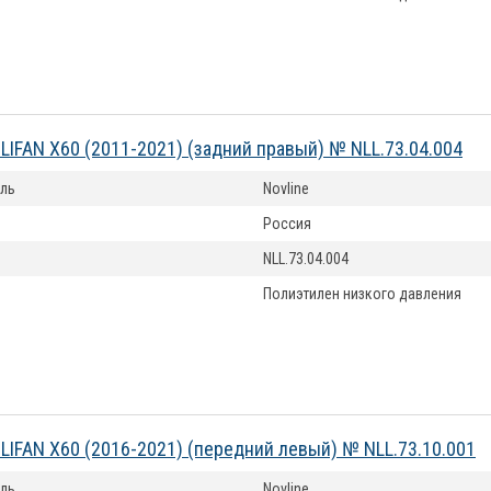
LIFAN X60 (2011-2021) (задний правый) № NLL.73.04.004
ль
Novline
Россия
NLL.73.04.004
Полиэтилен низкого давления
LIFAN X60 (2016-2021) (передний левый) № NLL.73.10.001
ль
Novline