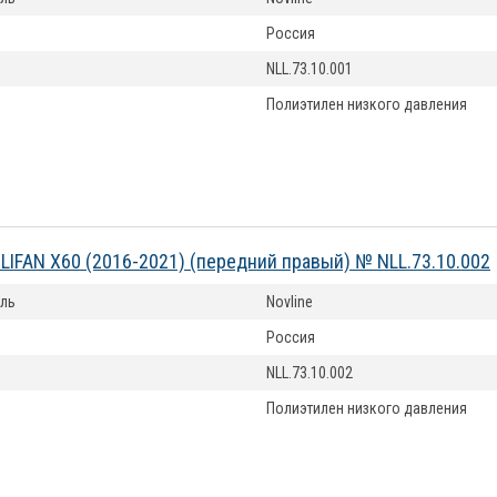
Россия
NLL.73.10.001
Полиэтилен низкого давления
LIFAN X60 (2016-2021) (передний правый) № NLL.73.10.002
ль
Novline
Россия
NLL.73.10.002
Полиэтилен низкого давления