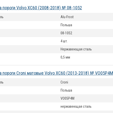
а пороги Volvo XC60 (2008-2018) № 08-1052
ль
Alu-Frost
Польша
08-1052
4 шт.
Нержавеющая сталь
0,5 мм
а пороги Croni матовые Volvo XC60 (2013-2018) № VO05P4M
ль
Croni
Польша
VO05P4M
нержавеющая сталь