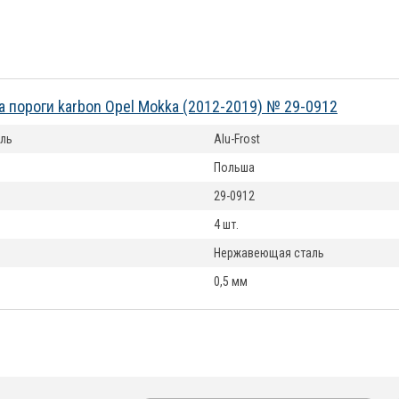
а пороги karbon Opel Mokka (2012-2019) № 29-0912
ль
Alu-Frost
Польша
29-0912
4 шт.
Нержавеющая сталь
0,5 мм