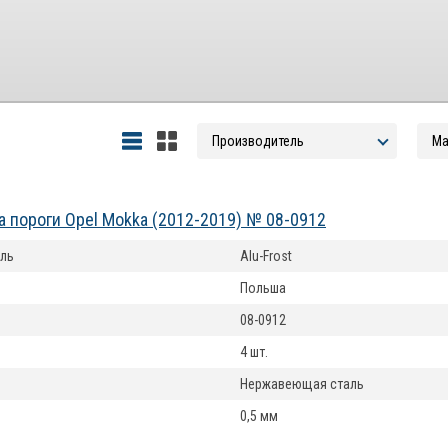
а пороги Opel Mokka (2012-2019) № 08-0912
ль
Alu-Frost
Польша
08-0912
4 шт.
Нержавеющая сталь
0,5 мм