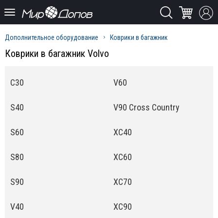
Дополнительное оборудование
Коврики в багажник
Коврики в багажник Volvo
C30
V60
S40
V90 Cross Country
S60
XC40
S80
XC60
S90
XC70
V40
XC90