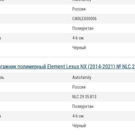
Россия
CARLEX00006
Полиуретан
а
4-6 см.
Чёрный
агажник полимерный Element Lexus NX (2014-2021) № NLC.2
ль
Autofamily
Россия
NLC.29.35.B13
Полиуретан
а
4-6 см.
Чёрный