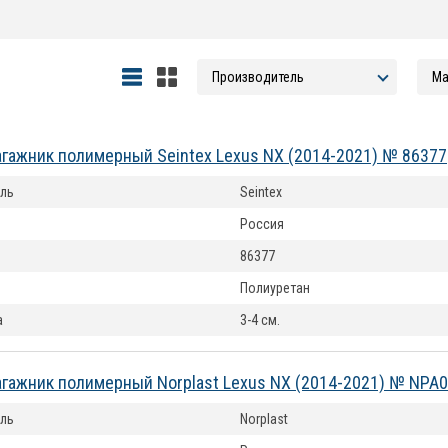
агажник полимерный Seintex Lexus NX (2014-2021) № 86377
ль
Seintex
Россия
86377
Полиуретан
а
3-4 см.
агажник полимерный Norplast Lexus NX (2014-2021) № NPA
ль
Norplast