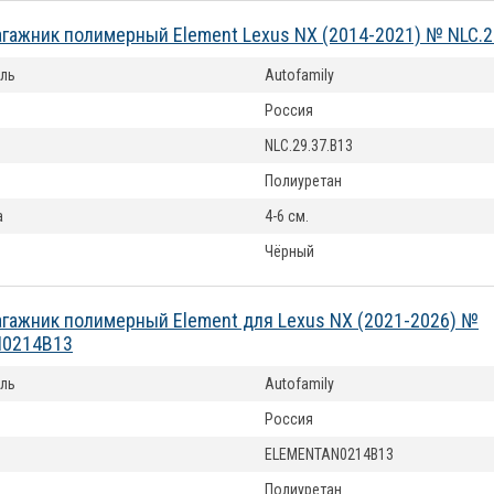
агажник полимерный Element Lexus NX (2014-2021) № NLC.2
ль
Autofamily
Россия
NLC.29.37.B13
Полиуретан
а
4-6 см.
Чёрный
агажник полимерный Element для Lexus NX (2021-2026) №
0214B13
ль
Autofamily
Россия
ELEMENTAN0214B13
Полиуретан