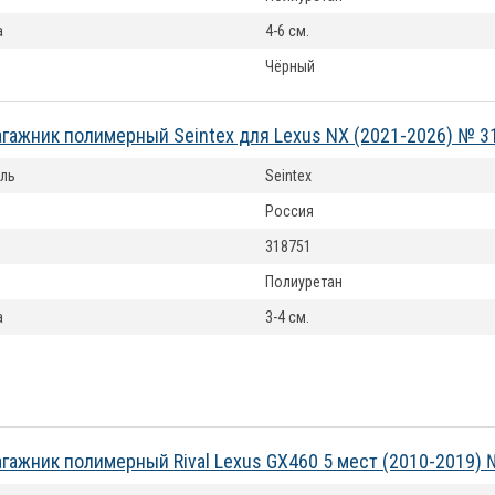
а
4-6 см.
Чёрный
агажник полимерный Seintex для Lexus NX (2021-2026) № 3
ль
Seintex
Россия
318751
Полиуретан
а
3-4 см.
агажник полимерный Rival Lexus GX460 5 мест (2010-2019)