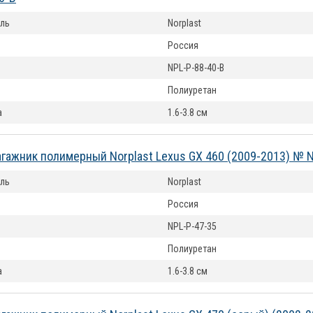
ль
Norplast
Россия
NPL-P-88-40-B
Полиуретан
а
1.6-3.8 см
агажник полимерный Norplast Lexus GX 460 (2009-2013) № 
ль
Norplast
Россия
NPL-P-47-35
Полиуретан
а
1.6-3.8 см