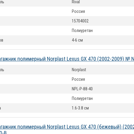
ль
Rival
Россия
15704002
Полиуретан
ов
4-6 см
агажник полимерный Norplast Lexus GX 470 (2002-2009) № 
ль
Norplast
Россия
NPL-P-88-40
Полиуретан
а
1.6-3.8 см
агажник полимерный Norplast Lexus GX 470 (бежевый) (200
0-B