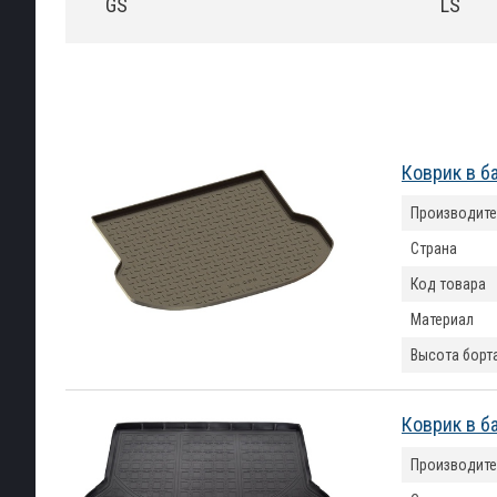
GS
LS
Коврик в б
Производите
Страна
Код товара
Материал
Высота борт
Коврик в б
Производите