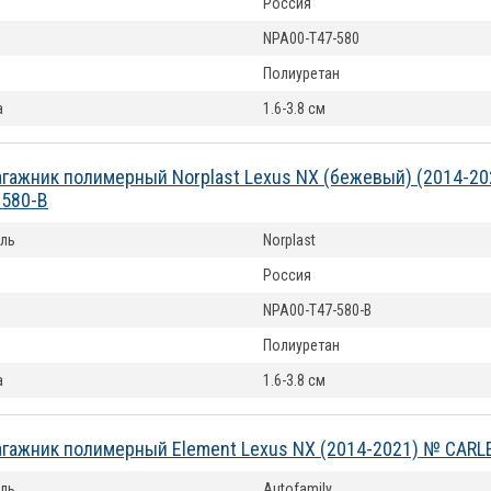
Россия
NPA00-T47-580
Полиуретан
а
1.6-3.8 см
агажник полимерный Norplast Lexus NX (бежевый) (2014-2
-580-B
ль
Norplast
Россия
NPA00-T47-580-B
Полиуретан
а
1.6-3.8 см
агажник полимерный Element Lexus NX (2014-2021) № CAR
ль
Autofamily