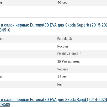
ов
4-6 см.
 в салон черные Euromat3D EVA для Skoda Superb (2015-20
04510
ль
EuroMat 3d
Россия
EM3DEVA-004510
3D EVA-полимер
Черный
ов
4-8 см
Нет
 в салон черные Euromat3D EVA для Skoda Rapid (2014-202
04508