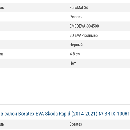
ль
EuroMat 3d
Россия
EM3DEVA-004508
3D EVA-полимер
Черный
ов
4-8 см
Нет
 в салон Boratex EVA Skoda Rapid (2014-2021) № BRTX-10081
ль
Boratex