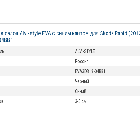
в салон Alvi-style EVA с синим кантом для Skoda Rapid (20
04BB1
ль
ALVI-STYLE
Россия
EVA3DB18-04BB1
Черный
Синий
ов
3-5 см