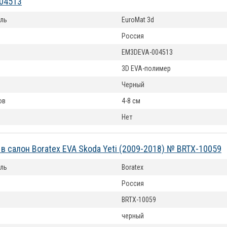
04513
ль
EuroMat 3d
Россия
EM3DEVA-004513
3D EVA-полимер
Черный
ов
4-8 см
Нет
 в салон Boratex EVA Skoda Yeti (2009-2018) № BRTX-10059
ль
Boratex
Россия
BRTX-10059
черный