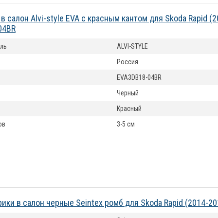
 в салон Alvi-style EVA с красным кантом для Skoda Rapid (
04BR
ль
ALVI-STYLE
Россия
EVA3DB18-04BR
Черный
Красный
ов
3-5 см
рики в салон черные Seintex ромб для Skoda Rapid (2014-2