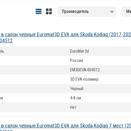
 в салон черные Euromat3D EVA для Skoda Kodiaq (2017-20
04512
ль
EuroMat 3d
Россия
EM3DEVA-004512
3D EVA-полимер
Черный
ов
4-8 см
Нет
 в салон черные Euromat3D EVA для Skoda Kodiaq 7 мест (2