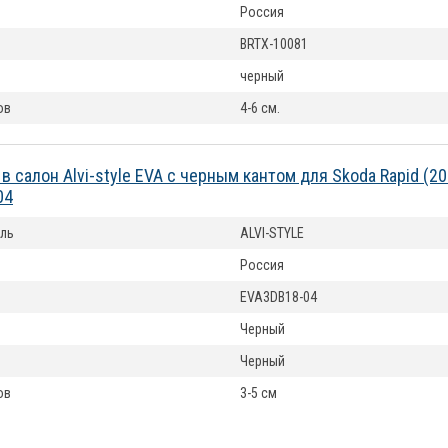
Россия
BRTX-10081
черный
ов
4-6 см.
 в салон Alvi-style EVA с черным кантом для Skoda Rapid (2
04
ль
ALVI-STYLE
Россия
EVA3DB18-04
Черный
Черный
ов
3-5 см